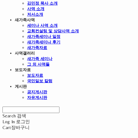
김민정 목사 소개
사역 소개
저서소개
새가족사역
세미나 사역 소개
교회컨설팅 및 상담사역 소개
새가족세미나 일정
새가족세미나 후기
새가족자료
사역갤러리
새가족 세미나
그 외 사역들
보도자료
보도자료
국민일보 칼럼
게시판
공지게시판
자유게시판
Search
검색
Log In
로그인
Cart
장바구니