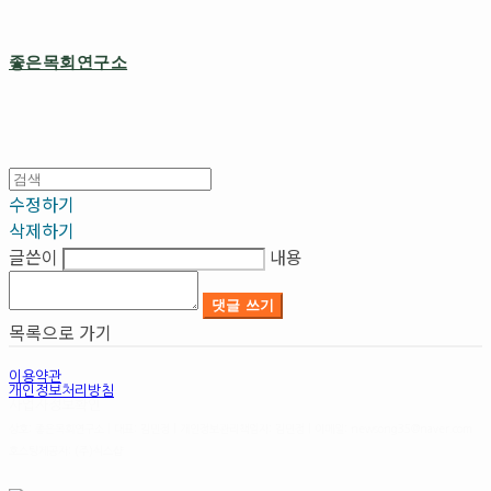
좋은목회연구소
수정하기
삭제하기
글쓴이
내용
댓글 쓰기
목록으로 가기
이용약관
개인정보처리방침
사업자정보확인
상호: 좋은목회연구소 | 대표: 김민정 | 개인정보관리책임자: 김민정 | 이메일: newsong35@naver.com
호스팅제공자: (주)식스샵