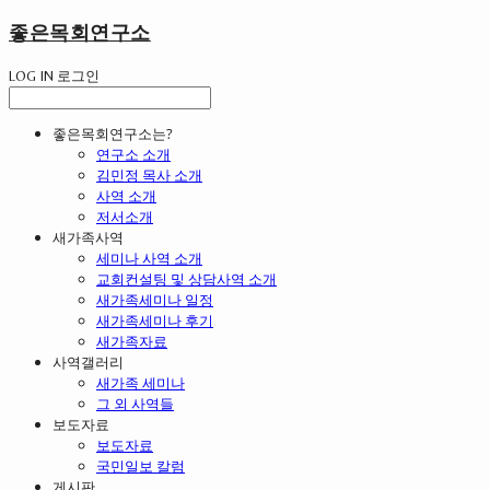
좋은목회연구소
LOG IN
로그인
좋은목회연구소는?
연구소 소개
김민정 목사 소개
사역 소개
저서소개
새가족사역
세미나 사역 소개
교회컨설팅 및 상담사역 소개
새가족세미나 일정
새가족세미나 후기
새가족자료
사역갤러리
새가족 세미나
그 외 사역들
보도자료
보도자료
국민일보 칼럼
게시판