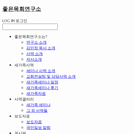
좋은목회연구소
LOG IN
로그인
좋은목회연구소는?
연구소 소개
김민정 목사 소개
사역 소개
저서소개
새가족사역
세미나 사역 소개
교회컨설팅 및 상담사역 소개
새가족세미나 일정
새가족세미나 후기
새가족자료
사역갤러리
새가족 세미나
그 외 사역들
보도자료
보도자료
국민일보 칼럼
게시판