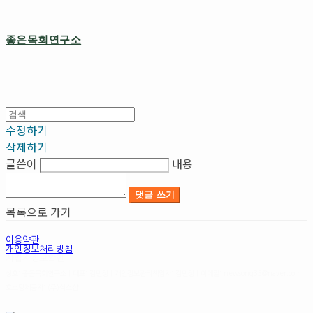
좋은목회연구소
수정하기
삭제하기
글쓴이
내용
댓글 쓰기
목록으로 가기
이용약관
개인정보처리방침
사업자정보확인
상호: 좋은목회연구소 | 대표: 김민정 | 개인정보관리책임자: 김민정 | 이메일: newsong35@naver.com
호스팅제공자: (주)식스샵