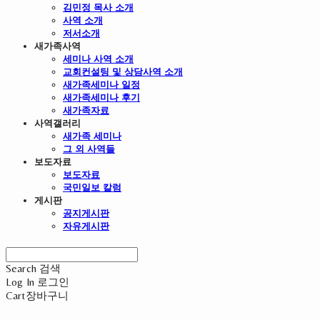
김민정 목사 소개
사역 소개
저서소개
새가족사역
세미나 사역 소개
교회컨설팅 및 상담사역 소개
새가족세미나 일정
새가족세미나 후기
새가족자료
사역갤러리
새가족 세미나
그 외 사역들
보도자료
보도자료
국민일보 칼럼
게시판
공지게시판
자유게시판
Search
검색
Log In
로그인
Cart
장바구니