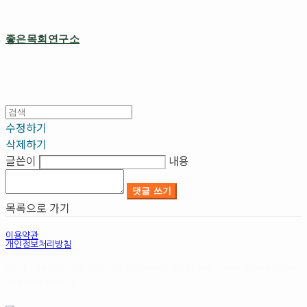
좋은목회연구소
수정하기
삭제하기
글쓴이
내용
댓글 쓰기
목록으로 가기
이용약관
개인정보처리방침
사업자정보확인
상호: 좋은목회연구소 | 대표: 김민정 | 개인정보관리책임자: 김민정 | 이메일: newsong35@naver.com
호스팅제공자: (주)식스샵