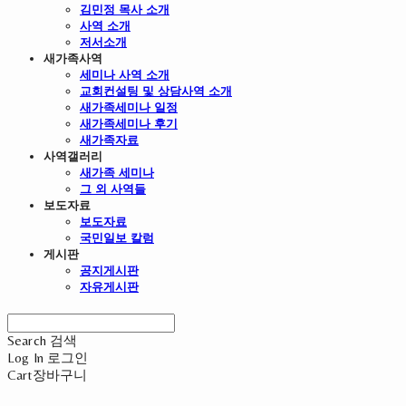
김민정 목사 소개
사역 소개
저서소개
새가족사역
세미나 사역 소개
교회컨설팅 및 상담사역 소개
새가족세미나 일정
새가족세미나 후기
새가족자료
사역갤러리
새가족 세미나
그 외 사역들
보도자료
보도자료
국민일보 칼럼
게시판
공지게시판
자유게시판
Search
검색
Log In
로그인
Cart
장바구니