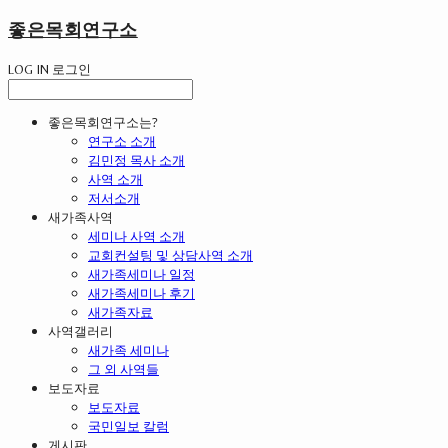
좋은목회연구소
LOG IN
로그인
좋은목회연구소는?
연구소 소개
김민정 목사 소개
사역 소개
저서소개
새가족사역
세미나 사역 소개
교회컨설팅 및 상담사역 소개
새가족세미나 일정
새가족세미나 후기
새가족자료
사역갤러리
새가족 세미나
그 외 사역들
보도자료
보도자료
국민일보 칼럼
게시판